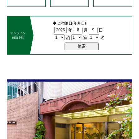
◆ ご宿泊日(年月日)
年
月
日
オンライン
泊
室
名
宿泊予約